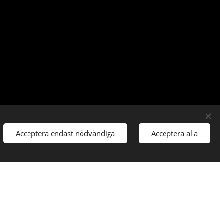
Acceptera endast nödvändiga
Acceptera alla
blänkar
ngstider
akt
ningen
ies