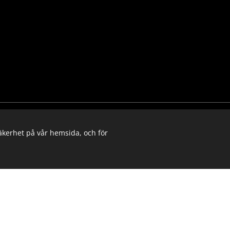
Copyright © 2025
säkerhet på vår hemsida, och för
Vänersborgs Budoförening
Org# 802457-2870
Cookies
Hitta till oss
Snab
Träni
Norra Skolans gymnastiksal
Kont
Norra Gatan 2, 462 30 Vänersborg
Före
Cook