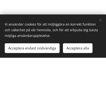
Vi använder cookies för att möjliggöra en korrekt funktion
och säkerhet på vår hemsida, och för att erbjuda dig bästa
möjliga användarupplevelse.
Copyright © 2025
Vänersborgs Budoförening
Org# 802457-2870
Acceptera endast nödvändiga
Acceptera alla
Cookies
Vänersborgs Budoförening
Org.nr: 802457-2870
E-post:
info@vbgbudo.se
Hitta till oss
Norra Skolans gymnastiksal
Norra Gatan 2, 462 30 Vänersborg
Snabblänkar