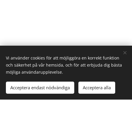
Vi använder cookies för att möjliggöra en korrekt funktion
och säkerhet på vår hemsida, och för att erbjuda dig bästa
möjliga användarupplevelse.
Copyright © 2025
Vänersborgs Budoförening
Org# 802457-2870
Acceptera endast nödvändiga
Acceptera alla
Cookies
Vänersborgs Budoförening
Org.nr: 802457-2870
E-post:
info@vbgbudo.se