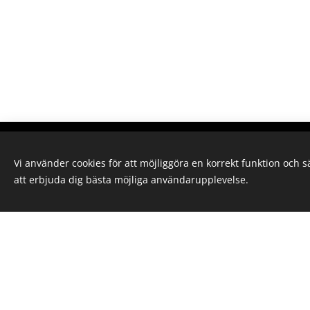
Vi använder cookies för att möjliggöra en korrekt funktion och 
att erbjuda dig bästa möjliga användarupplevelse.
Vänersborgs Budoförening
Org.nr: 802457-2870
E-post:
info@vbgbudo.se