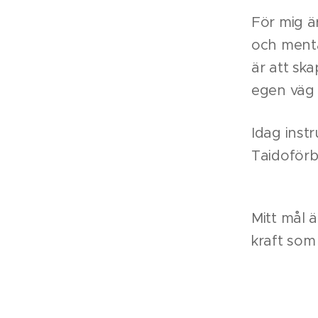
För mig ä
och menta
är att ska
egen väg 
Idag inst
Taidoför
Mitt mål ä
kraft som 