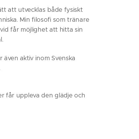
tt att utvecklas både fysiskt
iska. Min filosofi som tränare
id får möjlighet att hitta sin
l.
r även aktiv inom Svenska
.
 fler får uppleva den glädje och