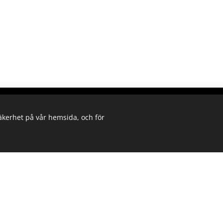
Copyright © 2025
säkerhet på vår hemsida, och för
Vänersborgs Budoförening
Org# 802457-2870
Cookies
Hitta till oss
Snab
Träni
Norra Skolans gymnastiksal
Kont
Norra Gatan 2, 462 30 Vänersborg
Före
Cook