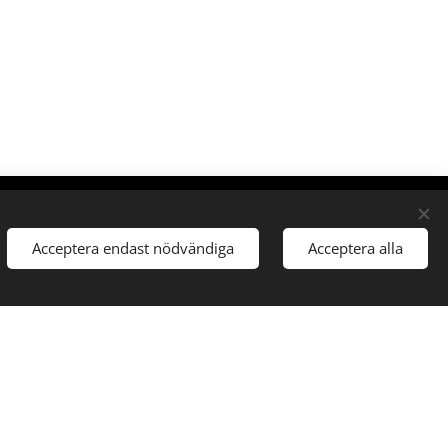
Acceptera endast nödvändiga
Acceptera alla
blänkar
ngstider
akt
ningen
ies