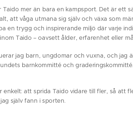
r Taido mer än bara en kampsport. Det är ett sä
lt, att våga utmana sig själv och växa som männ
pa en trygg och inspirerande miljö där varje indiv
inom Taido – oavsett ålder, erfarenhet eller må
ruerar jag barn, ungdomar och vuxna, och jag ä
bundets barnkommitté och graderingskommitté
r enkelt: att sprida Taido vidare till fler, så att
jag själv fann i sporten.