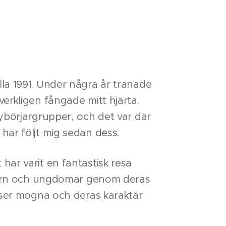
la 1991. Under några år tränade
erkligen fångade mitt hjärta.
ybörjargrupper, och det var där
har följt mig sedan dess.
ar varit en fantastisk resa
a barn och ungdomar genom deras
elser mogna och deras karaktär