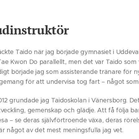
dinstruktör
ckte Taido när jag började gymnasiet i Uddeval
Tae Kwon Do parallellt, men det var Taido som v
digt började jag som assisterande tränare för n
gemang för att undervisa tog fart – något som 
12 grundade jag Taidoskolan i Vänersborg. Det h
utveckling, gemenskap och glädje. Att få följ
esa – se deras självförtroende växa, deras rör
 är något av det mest meningsfulla jag vet.