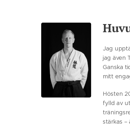
Huvu
Jag upptä
jag även 
Ganska ti
mitt enga
Hösten 20
fylld av 
träningsr
stärkas –